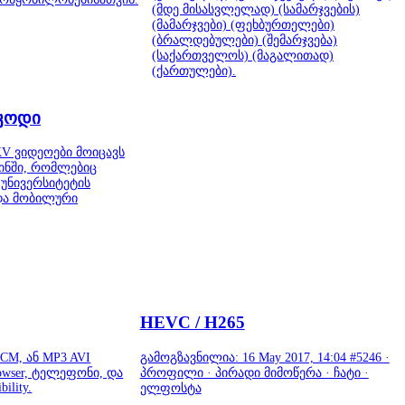
(მდე მისასვლელად) (სამარჯვების)
(მამარჯვები) (ფეხბურთელები)
(ბრალდებულები) (შემარჯვება)
(საქართველოს) (მაგალითად)
(ქართულები).
 კოდი
V ვიდეოები მოიცავს
ინში, რომლებიც
უნივერსიტეტის
და მობილური
HEVC / H265
PCM, ან MP3 AVI
გამოგზავნილია: 16 May 2017, 14:04 #5246 ·
owser, ტელეფონი, და
პროფილი · პირადი მიმოწერა · ჩატი ·
bility.
ელფოსტა