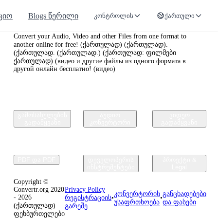
ციო
Blogs წერილი
კონტროლის
ქართული
Convertr.org
Convert your Audio, Video and other Files from one format to
another online for free! (ქართულად) (ქართულად).
(ქართულად. (ქართულად.) (ქართულად: ფილმები
ქართულად) (видео и другие файлы из одного формата в
другой онлайн бесплатно! (видео)
გამოსახულების
აუდიო
ვიდეო
გადამყვანი
კონვერტორი
გადამყვანი
PDF და PDF
დეველოპერის
პროექტი &
ინსტრუმენტები
Legal
Copyright ©
Convertr.org 2020
Privacy Policy
კონვერტორის
განცხადებები
- 2026
რეგისტრაციის
•
•
უსაფრთხოება
და ფასები
(ქართულად)
გარეშე
ფეხბურთელები