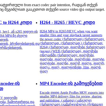
ატვირთული from exact codec pair intention, რადგან თქვენ
გიძლიათ გააკეთოთ თქვენი source video და output target.
C to H264 კოდი
H264 - H265 / HEVC კოდი
H264 MP4 in H265/HEVC when you want
, hev1, ან x265 ვიდეო-ის
smaller files and your playback target supports
64 MP4-ზე ძველი
the newer codec (ქართულად) (ქართულად).
თვის,
(ქართულად. (ქართულად.) (ქართულად:
თვის, ბრენდებისთვის და
H264) (ქართულად, ფილმები ქართულად)
ორმაებისთვის.
(видео) (WEB (ქართულად), ფილმები
ონლაინში (ქართულად): ფილმები,
ფილები, ფილელები, ფილრები, ფილტი,
ფილტები, ფილნი, ფილმ, ფილგ, ფილრ,
ფილკ, ფილ, ფილფონები, film, ფილბ,
ფილ
ncoder-ის
MP4 Encoder-ის გამოყენებით
ით
Encode დიდი Apple ProRes MOV exports into
smaller MP4 delivery files for review, sharing,
KV ვიდეოში
and publishing. (კანადა) (კანგული)
ება, ჩამოტვირთვა და
(ქართულად) (გამარჯვებული) (რუსთავი)
მოწყობილობებისათვის.