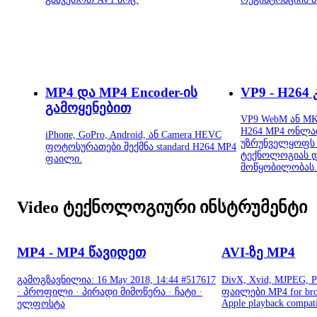
MP4 და MP4 Encoder-ის
VP9 - H264
გამოყენებით
VP9 WebM ან MK
H264 MP4 ონლა
iPhone, GoPro, Android, ან Camera HEVC
უზრუნველყოფს 
ფოტოსურათები შექმნა standard H264 MP4
ტექნოლოგიას 
ფაილი.
მოწყობილობას.
Video ტექნოლოგიური ინსტრუმენტი
MP4 - MP4 წავიდეთ
AVI-ზე MP4
გამოგზავნილია: 16 May 2018, 14:44 #517617
DivX, Xvid, MJPEG, 
· პროფილი · პირადი მიმოწერა · ჩატი ·
ფაილები MP4 for br
Apple playback compati
ელფოსტა