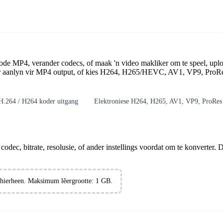
ode MP4, verander codecs, of maak 'n video makliker om te speel, upl
der aanlyn vir MP4 output, of kies H264, H265/HEVC, AV1, VP9, ProRe
H.264 / H264 koder uitgang
Elektroniese H264, H265, AV1, VP9, ProRes
dec, bitrate, resolusie, of ander instellings voordat om te konverter. 
s hierheen. Maksimum lêergrootte: 1 GB.