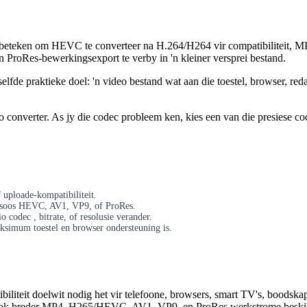
 beteken om HEVC te converteer na H.264/H264 vir compatibiliteit, M
n ProRes-bewerkingsexport te verby in 'n kleiner versprei bestand.
fde praktieke doel: 'n video bestand wat aan die toestel, browser, reda
eo converter. As jy die codec probleem ken, kies een van die presiese co
 uploade-kompatibiliteit.
 soos HEVC, AV1, VP9, of ProRes.
codec , bitrate, of resolusie verander.
ksimum toestel en browser ondersteuning is.
e
iliteit doelwit nodig het vir telefoone, browsers, smart TV's, boodska
ou ook breder MP4, H265/HEVC, AV1, VP9, en ProRes werkstrome beski