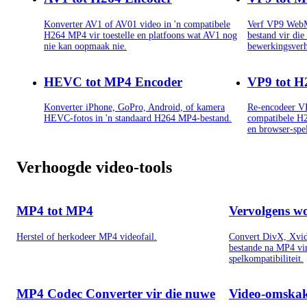
Konverter AV1 of AV01 video in 'n compatibele
Verf VP9 WebM
H264 MP4 vir toestelle en platfoons wat AV1 nog
bestand vir die
nie kan oopmaak nie.
bewerkingsverh
HEVC tot MP4 Encoder
VP9 tot H
Konverter iPhone, GoPro, Android, of kamera
Re-encodeer V
HEVC-fotos in 'n standaard H264 MP4-bestand.
compatibele H2
en browser-spel
Verhoogde video-tools
MP4 tot MP4
Vervolgens w
Herstel of herkodeer MP4 videofail.
Convert DivX, Xvi
bestande na MP4 vir
spelkompatibiliteit.
MP4 Codec Converter vir die nuwe
Video-omskak