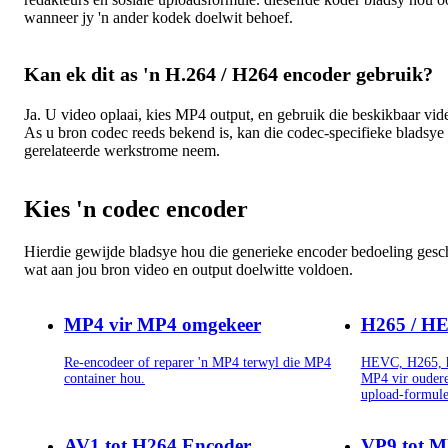
wanneer jy 'n ander kodek doelwit behoef.
Kan ek dit as 'n H.264 / H264 encoder gebruik?
Ja. U video oplaai, kies MP4 output, en gebruik die beskikbaar vid
As u bron codec reeds bekend is, kan die codec-specifieke blads
gerelateerde werkstrome neem.
Kies 'n codec encoder
Hierdie gewijde bladsye hou die generieke encoder bedoeling gesch
wat aan jou bron video en output doelwitte voldoen.
MP4 vir MP4 omgekeer
H265 / HE
Re-encodeer of reparer 'n MP4 terwyl die MP4
HEVC, H265, h
container hou.
MP4 vir oudere 
upload-formule
AV1 tot H264 Encoder
VP9 tot M