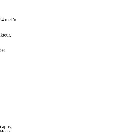
P4 met 'n
kteur,
der
p apps,
kbaar