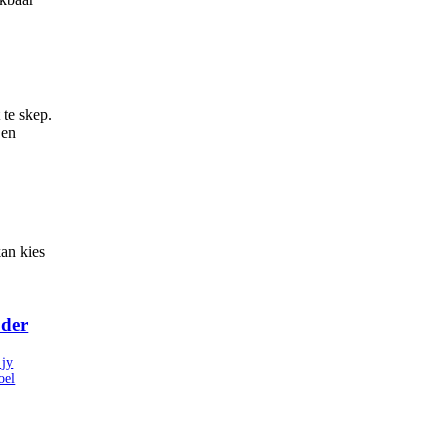
 te skep.
 en
an kies
der
jy
oel