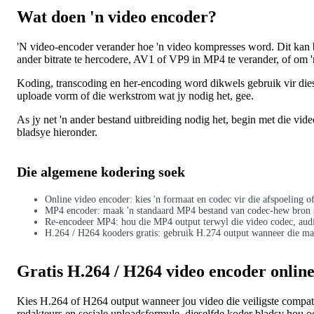
Wat doen 'n video encoder?
'N video-encoder verander hoe 'n video kompresses word. Dit kan
ander bitrate te hercodere, AV1 of VP9 in MP4 te verander, of om '
Koding, transcoding en her-encoding word dikwels gebruik vir diesel
uploade vorm of die werkstrom wat jy nodig het, gee.
As jy net 'n ander bestand uitbreiding nodig het, begin met die vid
bladsye hieronder.
Die algemene kodering soek
Online video encoder: kies 'n formaat en codec vir die afspoeling of
MP4 encoder: maak 'n standaard MP4 bestand van codec-hew bron
Re-encodeer MP4: hou die MP4 output terwyl die video codec, audio 
H.264 / H264 kooders gratis: gebruik H.274 output wanneer die ma
Gratis H.264 / H264 video encoder onlin
Kies H.264 of H264 output wanneer jou video die veiligste compatib
redakteurs en sosiale uploadsformule. dieselfde koder bladsy h