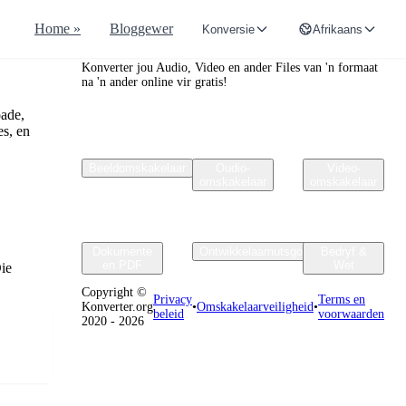
Home »
Bloggewer
Konversie
Afrikaans
Convertr.org
Konverter jou Audio, Video en ander Files van 'n formaat
na 'n ander online vir gratis!
oade,
s, en
Beeldomskakelaar
Oudio-
Video-
omskakelaar
omskakelaar
Dokumente
Ontwikkelaarnutsgoed
Bedryf &
en PDF
Wet
Die
Copyright ©
Privacy
Terms en
Konverter.org
•
Omskakelaarveiligheid
•
beleid
voorwaarden
2020 - 2026