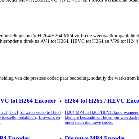
eo instellings om 'n H.264/H264 MP4 vir brede weergaafkompatibiliteit
ye hieronder u direk na AV1 tot H264, HEVC tot H264 en VP9 tot H244
eiding van die presiese codec paar bedoeling, sodat jy die werkstrom k
VC tot H264 Encoder
H264 tot H265 / HEVC Enco
vc1, hev1, of x265 video te H264
H264 MP4 in H265/HEVC kood wanneer 
toestelle, redakteurs, browsers en
kleinere bestande wil hê en jou weergaafd
.
ondersteun die nuwe codec.
P4 Encoder
Die nuwe MP4 Encoder