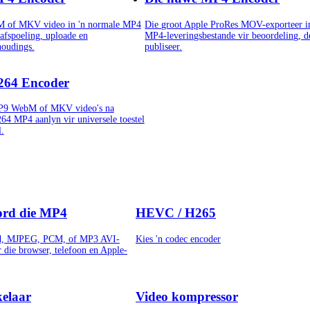
 of MKV video in 'n normale MP4
Die groot Apple ProRes MOV-exporteer in
 afspoeling, uploade en
MP4-leveringsbestande vir beoordeling, d
oudings.
publiseer.
264 Encoder
P9 WebM of MKV video's na
64 MP4 aanlyn vir universele toestel
.
ord die MP4
HEVC / H265
d, MJPEG, PCM, of MP3 AVI-
Kies 'n codec encoder
 die browser, telefoon en Apple-
elaar
Video kompressor