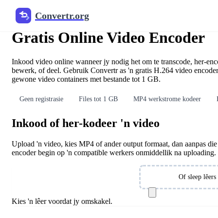
Convertr.org
Video kodeer online
Gratis Online Video Encoder
Inkood video online wanneer jy nodig het om te transcode, her-enc
bewerk, of deel. Gebruik Convertr as 'n gratis H.264 video enco
gewone video containers met bestande tot 1 GB.
Geen registrasie
Files tot 1 GB
MP4 werkstrome kodeer
Inkood of her-kodeer 'n video
Upload 'n video, kies MP4 of ander output formaat, dan aanpas die co
encoder begin op 'n compatible werkers onmiddellik na uploading.
Kies lêers
Of sleep lêer
Kies 'n lêer voordat jy omskakel.