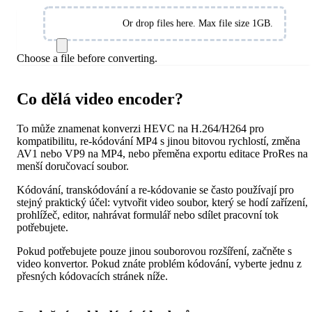
Výběr souborů
Or drop files here. Max file size 1GB.
Choose a file before converting.
Co dělá video encoder?
To může znamenat konverzi HEVC na H.264/H264 pro
kompatibilitu, re-kódování MP4 s jinou bitovou rychlostí, změna
AV1 nebo VP9 na MP4, nebo přeměna exportu editace ProRes na
menší doručovací soubor.
Kódování, transkódování a re-kódovanie se často používají pro
stejný praktický účel: vytvořit video soubor, který se hodí zařízení,
prohlížeč, editor, nahrávat formulář nebo sdílet pracovní tok
potřebujete.
Pokud potřebujete pouze jinou souborovou rozšíření, začněte s
video konvertor. Pokud znáte problém kódování, vyberte jednu z
přesných kódovacích stránek níže.