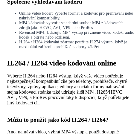
Společné vyhledávání koderů
Online video koder: Vyberte formát a kódovač pro přehrávání nebo
nahrávání kompatibility.
MP4 kódování: vytvořit standardní soubor MP4 z kódovacích
zdrojů jako HEVC, AV1, VP9 nebo ProRes.
Re-encod MP4: Udržujte MP4 výstup při změně video kodek, audi
kodek a bitrate nebo rozlišení.
H.264 / H264 kódování zdarma: použijte H.274 výstup, když je
maximální zařízení a prohlížeč podpory záležet.
H.264 / H264 video kódování online
Vyberte H.264 nebo H264 výstup, když vaše video potřebuje
nejbezpečnější kompatibilní cíle pro telefony, prohlížeče, chytré
televizory, zprávy aplikace, editory a sociální formy nahrávání.
stejná kódovací stránka také udržuje širší MP4, H265/HEVC,
AV1, VP9, a ProRes pracovní toky k dispozici, když potřebujete
jiný kódovací cíl.
Můžu to použít jako kód H.264 / H264?
Ano. nahrávat video, vybrat MP4 výstup a použít dostupné