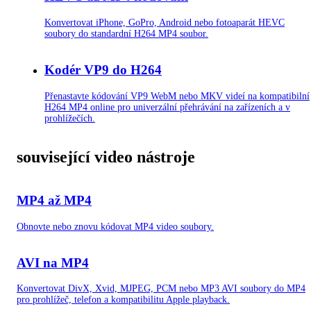
Konvertovat iPhone, GoPro, Android nebo fotoaparát HEVC
soubory do standardní H264 MP4 soubor.
Kodér VP9 do H264
Přenastavte kódování VP9 WebM nebo MKV videí na kompatibilní
H264 MP4 online pro univerzální přehrávání na zařízeních a v
prohlížečích.
související video nástroje
MP4 až MP4
Obnovte nebo znovu kódovat MP4 video soubory.
AVI na MP4
Konvertovat DivX, Xvid, MJPEG, PCM nebo MP3 AVI soubory do MP4
pro prohlížeč, telefon a kompatibilitu Apple playback.