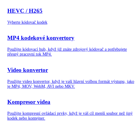
HEVC / H265
Vyberte kódovač kodek
MP4 kodekové konvertory
Použijte kódovací hub, když již znáte zdrojový kódovač a potřebujete
přesný pracovní tok MP4.
Video konvertor
Použijte video konvertor, když je vaší hlavní volbou formát výstupu, jako
je MP4, MOV, WebM, AVI nebo MKV.
Kompresor videa
Použijte kompresní ovládací prvky, když je váš cíl menší soubor než jiný
kodek nebo kontejner.