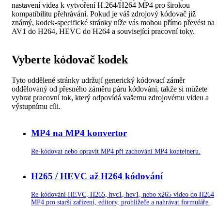
nastavení videa k vytvoření H.264/H264 MP4 pro širokou
kompatibilitu přehrávání. Pokud je váš zdrojový kódovač již
známý, kodek-specifické stránky níže vás mohou přímo převést na
AV1 do H264, HEVC do H264 a související pracovní toky.
Vyberte kódovač kodek
Tyto oddělené stránky udržují generický kódovací záměr
oddělovaný od přesného záměru páru kódování, takže si můžete
vybrat pracovní tok, který odpovídá vašemu zdrojovému videu a
výstupnímu cíli.
MP4 na MP4 konvertor
Re-kódovat nebo opravit MP4 při zachování MP4 kontejneru.
H265 / HEVC až H264 kódování
Re-kódování HEVC, H265, hvc1, hev1, nebo x265 video do H264
MP4 pro starší zařízení, editory, prohlížeče a nahrávat formuláře.