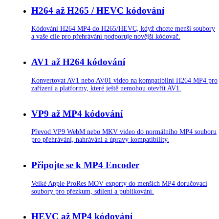
H264 až H265 / HEVC kódování
Kódování H264 MP4 do H265/HEVC, když chcete menší soubory
a vaše cíle pro přehrávání podporuje novější kódovač.
AV1 až H264 kódování
Konvertovat AV1 nebo AV01 video na kompatibilní H264 MP4 pro
zařízení a platformy, které ještě nemohou otevřít AV1.
VP9 až MP4 kódování
Převod VP9 WebM nebo MKV video do normálního MP4 souboru
pro přehrávání, nahrávání a úpravy kompatibility.
Připojte se k MP4 Encoder
Velké Apple ProRes MOV exporty do menších MP4 doručovací
soubory pro přezkum, sdílení a publikování.
HEVC až MP4 kódování