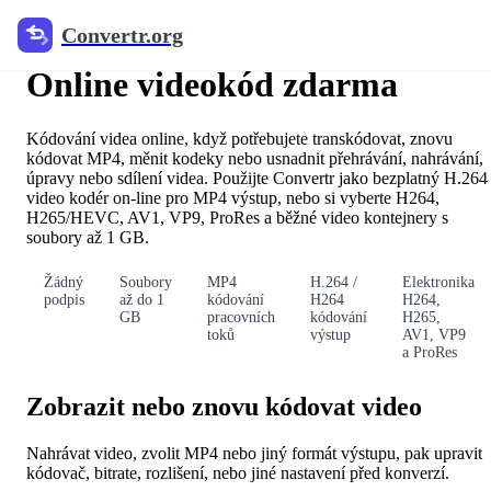
Convertr.org
Video kodování online
Online videokód zdarma
Kódování videa online, když potřebujete transkódovat, znovu
kódovat MP4, měnit kodeky nebo usnadnit přehrávání, nahrávání,
úpravy nebo sdílení videa. Použijte Convertr jako bezplatný H.264
video kodér on-line pro MP4 výstup, nebo si vyberte H264,
H265/HEVC, AV1, VP9, ProRes a běžné video kontejnery s
soubory až 1 GB.
Žádný
Soubory
MP4
H.264 /
Elektronika
podpis
až do 1
kódování
H264
H264,
GB
pracovních
kódování
H265,
toků
výstup
AV1, VP9
a ProRes
Zobrazit nebo znovu kódovat video
Nahrávat video, zvolit MP4 nebo jiný formát výstupu, pak upravit
kódovač, bitrate, rozlišení, nebo jiné nastavení před konverzí.