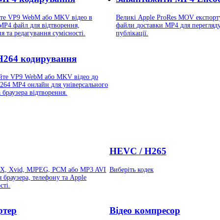
те VP9 WebM або MKV відео в
Великі Apple ProRes MOV експорт
MP4 файл для відтворення,
файли доставки MP4 для перегляду
я та редагування сумісності.
публікації.
H264 кодирування
йте VP9 WebM або MKV відео до
264 MP4 онлайн для універсального
 браузера відтворення.
HEVC / H265
vX, Xvid, MJPEG, PCM або MP3 AVI
Виберіть кодек
 браузера, телефону та Apple
сті.
ртер
Відео компресор