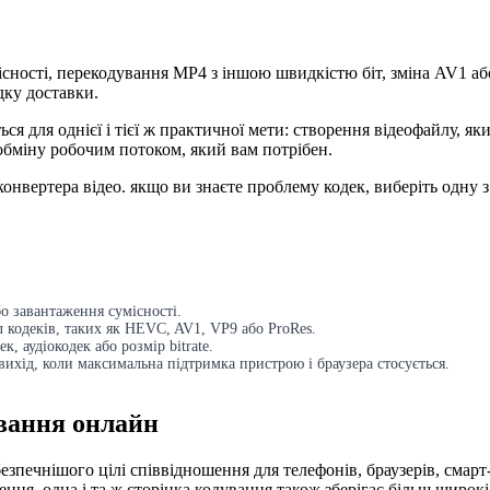
сності, перекодування MP4 з іншою швидкістю біт, зміна AV1 а
дку доставки.
я для однієї і тієї ж практичної мети: створення відеофайлу, як
обміну робочим потоком, який вам потрібен.
онвертера відео. якщо ви знаєте проблему кодек, виберіть одну 
бо завантаження сумісності.
кодеків, таких як HEVC, AV1, VP9 або ProRes.
 аудіокодек або розмір bitrate.
ихід, коли максимальна підтримка пристрою і браузера стосується.
ування онлайн
зпечнішого цілі співвідношення для телефонів, браузерів, смарт-
ення. одна і та ж сторінка кодування також зберігає більш широкі