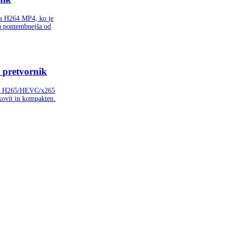
a H264 MP4, ko je
nja pomembnejša od
pretvornik
o v H265/HEVC/x265
kovit in kompakten.