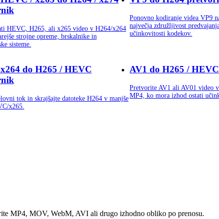
rnik
Ponovno kodiranje videa VP9 n
največja združljivost predvaja
ati HEVC, H265, ali x265 video v H264/x264
učinkovitosti kodekov.
rejše strojne opreme, brskalnike in
ske sisteme.
 x264 do H265 / HEVC
AV1 do H265 / HEVC 
rnik
Pretvorite AV1 ali AV01 vide
MP4, ko mora izhod ostati učin
lovni tok in skrajšajte datoteke H264 v manjše
VC/x265.
izberite MP4, MOV, WebM, AVI ali drugo izhodno obliko po prenosu.