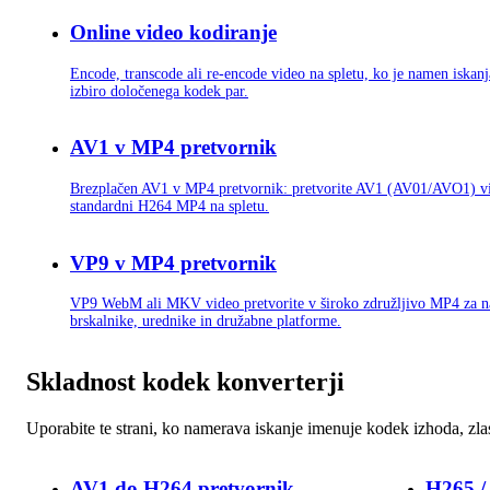
Online video kodiranje
Encode, transcode ali re-encode video na spletu, ko je namen iskanj
izbiro določenega kodek par.
AV1 v MP4 pretvornik
Brezplačen AV1 v MP4 pretvornik: pretvorite AV1 (AV01/AVO1) v
standardni H264 MP4 na spletu.
VP9 v MP4 pretvornik
VP9 WebM ali MKV video pretvorite v široko združljivo MP4 za n
brskalnike, urednike in družabne platforme.
Skladnost kodek konverterji
Uporabite te strani, ko namerava iskanje imenuje kodek izhoda, zla
AV1 do H264 pretvornik
H265 /