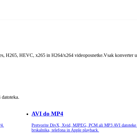
> __('Home'), 'url' => kanonical_url('/')], [‘name' => __ ('Video Conve
tLocale(), '/video-converter')], 'name' = __('MP4 Codec Converters'),
], ], ])
Res, H265, HEVC, x265 in H264/x264 videoposnetke.Vsak konverter u
 datoteka.
AVI do MP4
P4.
Pretvorite DivX, Xvid, MJPEG, PCM ali MP3 AVI datoteke 
brskalnika, telefona in Apple playback.