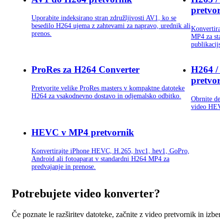
pretvo
Uporabite indeksirano stran združljivosti AV1, ko se
besedilo H264 ujema z zahtevami za napravo, urednik ali
Konvertir
prenos.
MP4 za sta
publikacij
ProRes za H264 Converter
H264 /
pretvo
Pretvorite velike ProRes masters v kompaktne datoteke
H264 za vsakodnevno dostavo in odjemalsko odbitko.
Obrnite de
video HE
HEVC v MP4 pretvornik
Konvertirajte iPhone HEVC, H.265, hvc1, hev1, GoPro,
Android ali fotoaparat v standardni H264 MP4 za
predvajanje in prenose.
Potrebujete video konverter?
Če poznate le razširitev datoteke, začnite z video pretvornik in 