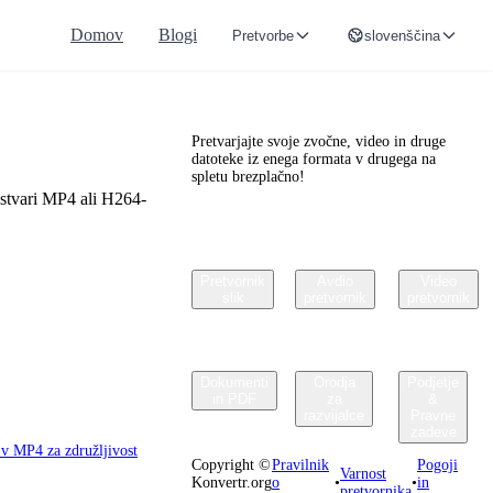
rter'), ‘url' =
Domov
Blogi
Pretvorbe
slovenščina
 ’url'= LaravalLocalisation::getLocalizedURL(
Convertr.org
Pretvarjajte svoje zvočne, video in druge
datoteke iz enega formata v drugega na
spletu brezplačno!
stvari MP4 ali H264-
Pretvornik
Avdio
Video
slik
pretvornik
pretvornik
Dokumenti
Orodja
Podjetje
in PDF
za
&
razvijalce
Pravne
zadeve
v MP4 za združljivost
Copyright ©
Pravilnik
Pogoji
Varnost
Konvertr.org
o
•
•
in
pretvornika