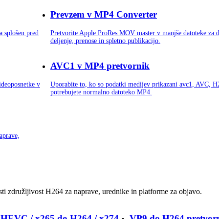
Prevzem v MP4 Converter
a splošen pred
Pretvorite Apple ProRes MOV master v manjše datoteke za 
deljenje, prenose in spletno publikacijo.
AVC1 v MP4 pretvornik
ideoposnetke v
Uporabite to, ko so podatki medijev prikazani avc1, AVC, H
potrebujete normalno datoteko MP4.
aprave,
sti združljivost H264 za naprave, urednike in platforme za objavo.
 HEVC / x265 do H264 / x274
VP9 do H264 pretvor