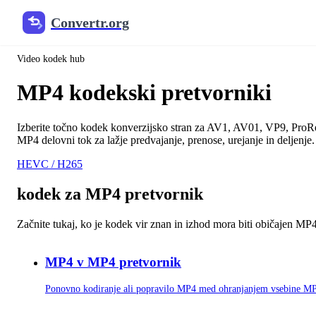
@include('components.jsonld.breadcrumb', [ 'breadcrumbs' => [‘imen’ =
Convertr.org
LaravelLocalization::getLocalizedURL(LaravelMokalizacija::getCurren
LaravilMokalna::getCurrentLocale( ), '/encode/mp4-codec-conversters')
Video kodek hub
MP4 kodekski pretvorniki
Izberite točno kodek konverzijsko stran za AV1, AV01, VP9, Pro
MP4 delovni tok za lažje predvajanje, prenose, urejanje in deljenje.
HEVC / H265
kodek za MP4 pretvornik
Začnite tukaj, ko je kodek vir znan in izhod mora biti običajen MP4
MP4 v MP4 pretvornik
Ponovno kodiranje ali popravilo MP4 med ohranjanjem vsebine M