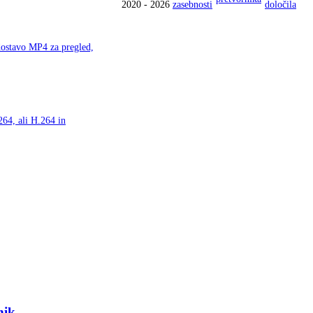
2020 - 2026
zasebnosti
določila
dostavo MP4 za pregled,
264, ali H.264 in
nik