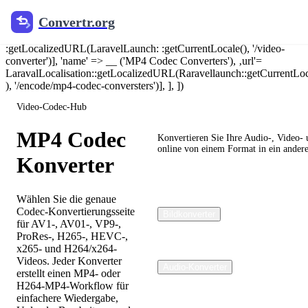
@include('components.jsonld.breadcrumb', [ 'breadcrumbs' =>
Convertr.org
[‘Name’ => __('Home'), 'url' => canonical_url('/')], [‘name’ =>
___(Video Converter'), ‘url' = LaravelLocalization:
:getLocalizedURL(LaravelLaunch: :getCurrentLocale(), '/video-
converter')], 'name' => __ ('MP4 Codec Converters'), ‚url'=
LaravalLocalisation::getLocalizedURL(Raravellaunch::getCurrentLoc
), '/encode/mp4-codec-conversters')], ], ])
Video-Codec-Hub
Convertr.org
MP4 Codec
Konvertieren Sie Ihre Audio-, Video- 
online von einem Format in ein andere
Konverter
Wählen Sie die genaue
Codec-Konvertierungsseite
Bildkonverter
für AV1-, AV01-, VP9-,
ProRes-, H265-, HEVC-,
x265- und H264/x264-
Videos. Jeder Konverter
Audio-Konverter
erstellt einen MP4- oder
H264-MP4-Workflow für
einfachere Wiedergabe,