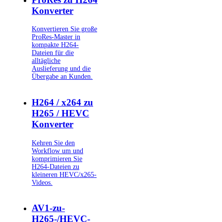
Konverter
Konvertieren Sie große
ProRes-Master in
kompakte H264-
Dateien für die
alltägliche
Auslieferung und die
Übergabe an Kunden.
H264 / x264 zu
H265 / HEVC
Konverter
Kehren Sie den
Workflow um und
komprimieren Sie
H264-Dateien zu
kleineren HEVC/x265-
Videos.
AV1-zu-
H265-/HEVC-