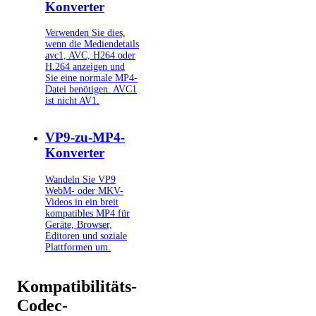
Konverter
Verwenden Sie dies,
wenn die Mediendetails
avc1, AVC, H264 oder
H.264 anzeigen und
Sie eine normale MP4-
Datei benötigen. AVC1
ist nicht AV1.
VP9-zu-MP4-
Konverter
Wandeln Sie VP9
WebM- oder MKV-
Videos in ein breit
kompatibles MP4 für
Geräte, Browser,
Editoren und soziale
Plattformen um.
Kompatibilitäts-
Codec-