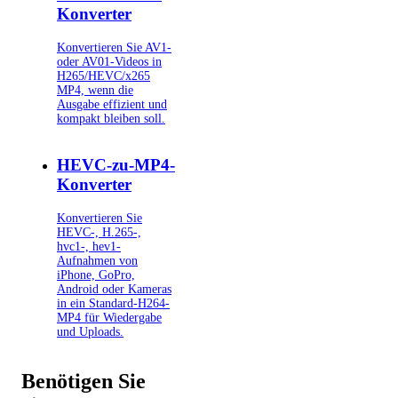
Konverter
Konvertieren Sie AV1-
oder AV01-Videos in
H265/HEVC/x265
MP4, wenn die
Ausgabe effizient und
kompakt bleiben soll.
HEVC-zu-MP4-
Konverter
Konvertieren Sie
HEVC-, H.265-,
hvc1-, hev1-
Aufnahmen von
iPhone, GoPro,
Android oder Kameras
in ein Standard-H264-
MP4 für Wiedergabe
und Uploads.
Benötigen Sie