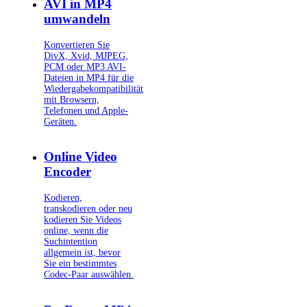
AVI in MP4
umwandeln
Konvertieren Sie
DivX, Xvid, MJPEG,
PCM oder MP3 AVI-
Dateien in MP4 für die
Wiedergabekompatibilität
mit Browsern,
Telefonen und Apple-
Geräten.
Online Video
Encoder
Kodieren,
transkodieren oder neu
kodieren Sie Videos
online, wenn die
Suchintention
allgemein ist, bevor
Sie ein bestimmtes
Codec-Paar auswählen.