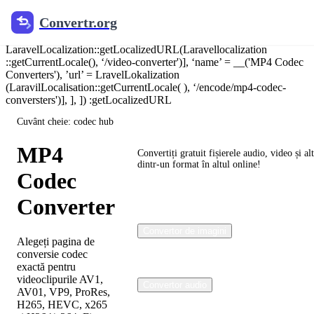
@include('components.jsonld.breadcrumb', [ 'breadcrumbs' =>
Convertr.org
[‘name’ => __('Home'), 'url' => canonical_url('/')], [‘namă’ =>
___(Video Converter'), ‘url' =
LaravelLocalization::getLocalizedURL(Laravellocalization
::getCurrentLocale(), ‘/video-converter')], ‘name’ = __('MP4 Codec
Converters'), ’url’ = LravelLokalization
(LaravilLocalisation::getCurrentLocale( ), ‘/encode/mp4-codec-
conversters')], ], ]) :getLocalizedURL
Cuvânt cheie: codec hub
Convertr.org
MP4
Convertiți gratuit fișierele audio, video și alt
dintr-un format în altul online!
Codec
Converter
Convertor de imagini
Alegeți pagina de
conversie codec
exactă pentru
videoclipurile AV1,
Convertor audio
AV01, VP9, ProRes,
H265, HEVC, x265