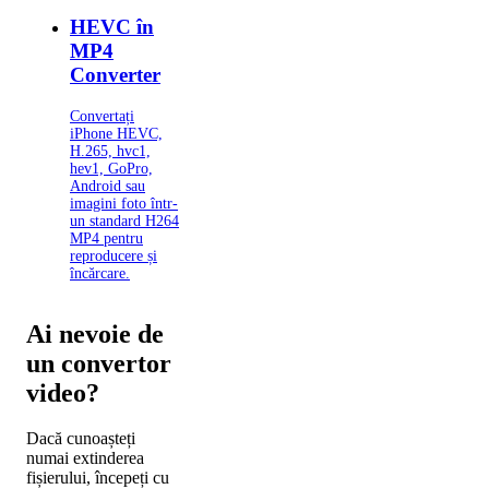
HEVC în
MP4
Converter
Convertați
iPhone HEVC,
H.265, hvc1,
hev1, GoPro,
Android sau
imagini foto într-
un standard H264
MP4 pentru
reproducere și
încărcare.
Ai nevoie de
un convertor
video?
Dacă cunoașteți
numai extinderea
fișierului, începeți cu