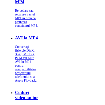
MP4
Re-codare sau
reparare a unui
MP4 în timp ce
păstrează
containerul MP4.
AVI la MP4
Convertați
fișierele DivX,
Xvid, MJPEG,
PCM sau MP3
AVI în MP4
pentru
compatibilitatea
browserului,
telefonului și a
Apple Playback.
Coduri
video online