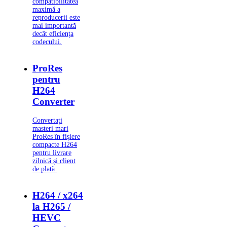
compatibilitatea
maximă a
reproducerii este
mai importantă
decât eficiența
codecului.
ProRes
pentru
H264
Converter
Convertați
masteri mari
ProRes în fișiere
compacte H264
pentru livrare
zilnică și client
de plată.
H264 / x264
la H265 /
HEVC