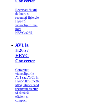
Converter
Reversați fluxul
de lucru și
rezumați fișierele
H264 în
videoclipuri mai
mici
HEVC/x265.
AV1 la
H265 /
HEVC
Converter
Convertați
videoclipurile
AV1 sau AV01 în
H265/HEVC/x265
MP4, atunci când
rezultatul trebuie
să rămână
eficient și
compact.