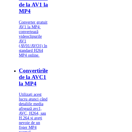
de la AV1 la
MP4
Converter gratuit
AV1 la MP4:
convertează
videoclipurile
AV1
(AV01/AVO1) în
standard H264
MP4 online.
Convertirile
de la AVC1
la MP4
Utilizați acest
lucru atunci când
detaliile media
afișează avc1,
AVC, H264, sau
H.264 și aveți
nevoie de un
fișier MP4