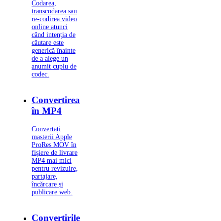
Codarea,
transcodarea sau
re-codirea video
online atunci
când intenția de
căutare este
generică înainte
de a alege un
anumit cuplu de
codec.
Convertirea
în MP4
Convertați
masterii Apple
ProRes MOV în
fișiere de livrare
MP4 mai mici
pentru revizuire,
partajare,
încărcare și
publicare web.
Convertirile