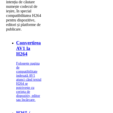
intenția de căutare
numește codecul de
ieșire, în special
compatibilitatea H264
pentru dispozitive,
editori și platforme de
publicare.
Convertirea
AV1 la
H264
Folosește pagina
de
compatibilitate
indexată AV1
atunci când textul
H264 se
potrivește cu
cerința de
dispozitiv, editor
sau încărcare.
H265 /