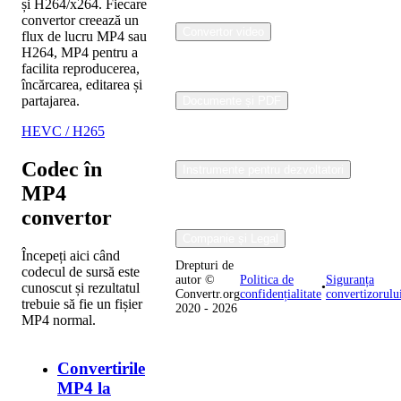
și H264/x264. Fiecare
convertor creează un
Convertor video
flux de lucru MP4 sau
H264, MP4 pentru a
facilita reproducerea,
încărcarea, editarea și
partajarea.
Documente și PDF
HEVC / H265
Codec în
Instrumente pentru dezvoltatori
MP4
convertor
Companie și Legal
Începeți aici când
Drepturi de
codecul de sursă este
autor ©
Politica de
Siguranța
cunoscut și rezultatul
•
Convertr.org
confidențialitate
convertizorulu
trebuie să fie un fișier
2020 - 2026
MP4 normal.
Convertirile
MP4 la