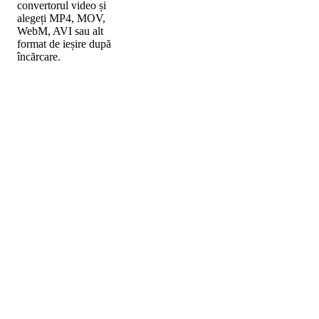
convertorul video și
alegeți MP4, MOV,
WebM, AVI sau alt
format de ieșire după
încărcare.
Convertirea video
deschisă