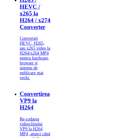
HEVC /
x265 la
H264 / x274
Converter
Convertați
HEVC, H265,
sau x265 video la
H264/x264 MP4
pentru hardware,
browser și
sisteme de
publicare mai
vechi.
Convertirea
VP9 la
H264
Re-codarea
videoclipului
VP9 la H264
MP4, atunci când