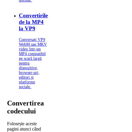
normal.
Convertirile
de la MP4
la VP9
Conversați VP9
WebM sau MKV
video într-un
MP4 compatibil
pe scară largă
pentru
dispozitive,
browser-uri,
editori și
platforme
sociale.
Convertirea
codecului
Folosește aceste
pagini atunci când