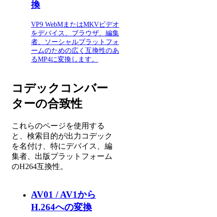
換
VP9 WebMまたはMKVビデオ
をデバイス、ブラウザ、編集
者、ソーシャルプラットフォ
ームのための広く互換性のあ
るMP4に変換します。
コデックコンバー
ターの合致性
これらのページを使用する
と、検索目的が出力コデック
を名付け、特にデバイス、編
集者、出版プラットフォーム
のH264互換性。
AV01 / AV1から
H.264への変換