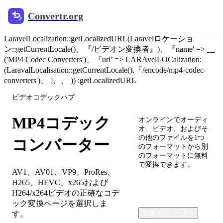
@include('components.jsonld.breadcrumb', [ 'breadcrumbs' =>
Convertr.org
[「名」 => __(ホーム)、『URL』 => キャノニック_url('/')、
『名』 => __('ビデオ変換器』、『url' =>
LaravelLocalization::getLocalizedURL(Laravelロケーショ
ン::getCurrentLocale()、『/ビデオン変換者』)、『name' => __
('MP4 Codec Converters')、『url’ => LARAvelLOCalization:
(LaravalLocalisation::getCurrentLocale(),『/encode/mp4-codec-
converters')、 ]、、 )) :getLocalizedURL
ビデオコデックハブ
Convertr.org
MP4コデック
オンラインでオーディ
オ、ビデオ、およびそ
の他のファイルを1つ
コンバーター
のフォーマットから別
のフォーマットに無料
で変換できます。
AV1、AV01、VP9、ProRes、
H265、HEVC、x265および
H264/x264ビデオの正確なコデ
ック変換ページを選択しま
画像コンバーター
す。