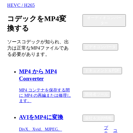
HEVC / H265
コデックをMP4変
オーディオコンバー
ター
換する
ソースコデックが知られ、出
ビデオコンバータ
力は正常なMP4ファイルであ
る必要があります。
MP4 から MP4
ドキュメント＆PDF
Converter
MP4 コンテナを保存する間
開発者ツール
に MP4 の再編または修理し
ます。
AVIをMP4に変換
会社＆法的情報
プ
DivX、Xvid、MJPEG、
コ