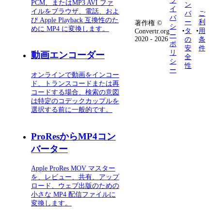
ラ
PCM、またはMP3 AVI ファ
ン
イ
イルをブラウザ、電話、およ
バ
ご
バ
び Apple Playback 互換性のた
ー
利
著作権 ©
シ
めに MP4 に変換します。
•
タ
•
用
Convertr.org
ー
2020 - 2026
の
条
ポ
安
件
リ
動画エンコーダー
全
シ
性
ー
オンラインで動画をインコー
ド、トランスコードまたは再
コードする場合、検索の意図
は特定のコデックカップルを
選択する前に一般的です。
ProResからMP4コン
バーター
Apple ProRes MOV マスター
を、レビュー、共有、アップ
ロード、ウェブ出版のための
小さな MP4 配信ファイルに
変換します。