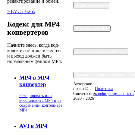
редактирование и обмен.
Видео конвертер
HEVC / H265
Кодекс для MP4
Документы и PDF
конвертеров
Начните здесь, когда код-
кодек источника известен
Инструменты разработчика
и выход должен быть
нормальным файлом MP4.
Компания и юридическая инфо
MP4 в MP4
конвертер
Авторское
право ©
Политика
Convertr.org
конфиденциальности
Рекодировать или
2020 - 2026
восстановить MP4 при
сохранении контейнера
MP4.
AVI в MP4