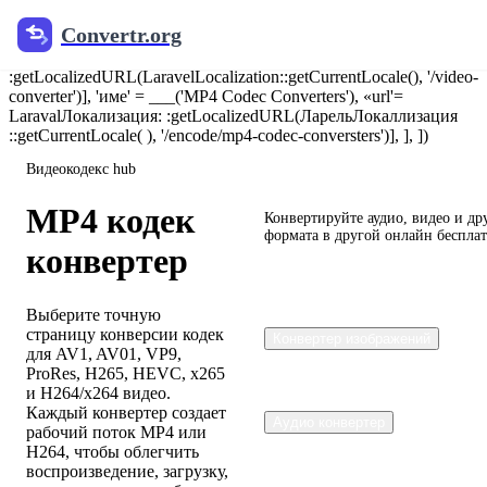
@include('components.jsonld.breadcrumb', [ 'breadcrumbs' => [ [
Convertr.org
'имя' => __('Home'), 'url' => канонический_url('/')], [ 'Имя' =
__('Видеоконвертер'), "url' = LaravelЛокализация:
:getLocalizedURL(LaravelLocalization::getCurrentLocale(), '/video-
converter')], 'име' = ___('MP4 Codec Converters'), «url'=
LaravalЛокализация: :getLocalizedURL(ЛарельЛокаллизация
::getCurrentLocale( ), '/encode/mp4-codec-conversters')], ], ])
Видеокодекс hub
Convertr.org
MP4 кодек
Конвертируйте аудио, видео и др
формата в другой онлайн беспла
конвертер
Выберите точную
страницу конверсии кодек
Конвертер изображений
для AV1, AV01, VP9,
ProRes, H265, HEVC, x265
и H264/x264 видео.
Каждый конвертер создает
Аудио конвертер
рабочий поток MP4 или
H264, чтобы облегчить
воспроизведение, загрузку,