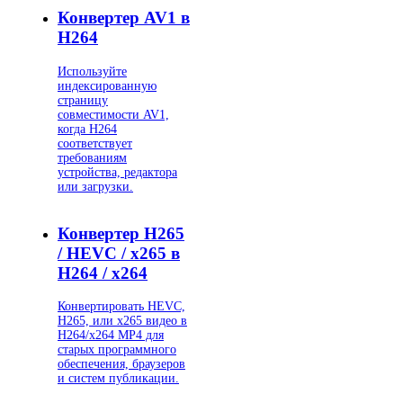
Конвертер AV1 в
H264
Используйте
индексированную
страницу
совместимости AV1,
когда H264
соответствует
требованиям
устройства, редактора
или загрузки.
Конвертер H265
/ HEVC / x265 в
H264 / x264
Конвертировать HEVC,
H265, или x265 видео в
H264/x264 MP4 для
старых программного
обеспечения, браузеров
и систем публикации.