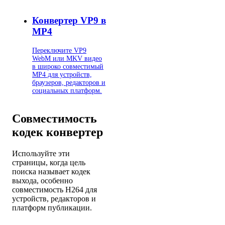
Конвертер VP9 в
MP4
Переключите VP9
WebM или MKV видео
в широко совместимый
MP4 для устройств,
браузеров, редакторов и
социальных платформ.
Совместимость
кодек конвертер
Используйте эти
страницы, когда цель
поиска называет кодек
выхода, особенно
совместимость H264 для
устройств, редакторов и
платформ публикации.