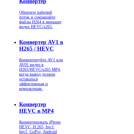
Конвертер
Обратите рабочий
поток и сокращайте
файлы H264 в меньшее
видео HEVC/x265.
Конвертер AV1 в
H265 / HEVC
Конвертируйте AV1 или
AV01 видео в
H265/HEVC/x265 MP4,
когда вывод должен
оставаться
эффективным и
компактным.
Конвертер
HEVC в MP4
Конвертировать iPhone
HEVC, H.265, hvc1,
hev1, GoPro, Android