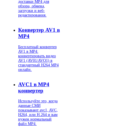
доставки MP4 для
обзора, обмена,
загрузки и веб-
редактирования.
Конвертер AV1 в
MP4
Бесплатный конвертер
AV1 в MP4:
конвертировать видео
AV1 (AV01/AVO1) в
стандартный H264 MP4
онлайн.
AVC1 в MP4
конвертер
Используйте это, когда
данные СМИ
показывают avc1, AVC,
H264, или H.264 и вам
нужен нормальный
файл MP4.