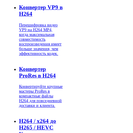
Конвертер VP9 в
H264
Перешифровка видео
VP9 на H264 MP4,
когда максимальная
совместимость
воспроизведения имеет
больше значения, чем
эффективность кодек.
Конвертер
ProRes в H264
Конвертируйте крупные
мастеры ProRes в
компактные файлы
H264 для повседневной
доставки и клиента.
H264 / x264 до
H265 / HEVC