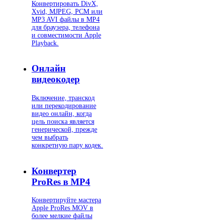
Конвертировать DivX,
Xvid, MJPEG, PCM или
MP3 AVI файлы в MP4
для браузера, телефона
и совместимости Apple
Playback.
Онлайн
видеокодер
Включение, транскод
или перекодирование
видео онлайн, когда
цель поиска является
генерической, прежде
чем выбрать
конкретную пару кодек.
Конвертер
ProRes в MP4
Конвертируйте мастера
Apple ProRes MOV в
более мелкие файлы