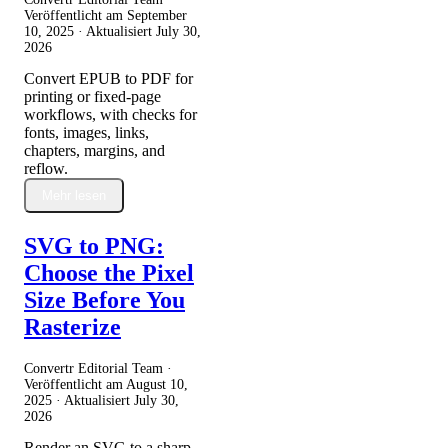
Veröffentlicht am
September
10, 2025
· Aktualisiert
July 30,
2026
Convert EPUB to PDF for
printing or fixed-page
workflows, with checks for
fonts, images, links,
chapters, margins, and
reflow.
Mehr lesen
SVG to PNG:
Choose the Pixel
Size Before You
Rasterize
Convertr Editorial Team ·
Veröffentlicht am
August 10,
2025
· Aktualisiert
July 30,
2026
Render an SVG to a sharp