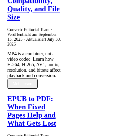
Compatibility,
Quality, and File
Size
Convertr Editorial Team ·
Veröffentlicht am
September
13, 2025
· Aktualisiert
July 30,
2026
MP4 is a container, not a
video codec. Learn how
H.264, H.265, AV1, audio,
resolution, and bitrate affect
playback and conversion.
Mehr lesen
EPUB to PDF:
When Fixed
Pages Help and
What Gets Lost
Convertr Editorial Team ·