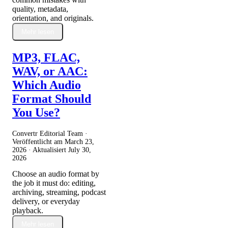
quality, metadata,
orientation, and originals.
Mehr lesen
MP3, FLAC,
WAV, or AAC:
Which Audio
Format Should
You Use?
Convertr Editorial Team ·
Veröffentlicht am
March 23,
2026
· Aktualisiert
July 30,
2026
Choose an audio format by
the job it must do: editing,
archiving, streaming, podcast
delivery, or everyday
playback.
Mehr lesen