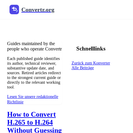
Convertr.org
Blog zur Dateikonvertierung
Reviewed guides for choosing file formats, preserving useful qualit
Guides maintained by the
Schnelllinks
people who operate Convertr
Each published guide identifies
Zurück zum Konverter
its author, technical reviewer,
Alle Beiträge
substantive update date, and
sources. Retired articles redirect
to the strongest current guide or
directly to the relevant working
tool.
Lesen Sie unsere redaktionelle
Richtlinie
How to Convert
H.265 to H.264
Without Guessing