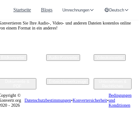
Startseite
Blogs
Umrechnungen
Deutsch
Convertr.org
Konvertieren Sie Ihre Audio-, Video- und anderen Dateien kostenlos online
von einem Format in ein anderes!
Bildkonverter
Audio-Konverter
Videokonverter
Dokumente &
Entwicklerwerkzeuge
Unternehmen &
PDF
Rechtliches
Copyright ©
Bedingungen
Konvertr.org
Datenschutzbestimmungen
•
Konvertersicherheit
•
und
2020 - 2026
Konditionen