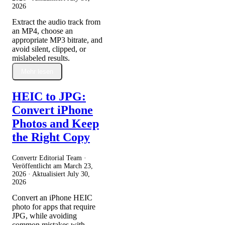
2026
Extract the audio track from
an MP4, choose an
appropriate MP3 bitrate, and
avoid silent, clipped, or
mislabeled results.
Mehr lesen
HEIC to JPG:
Convert iPhone
Photos and Keep
the Right Copy
Convertr Editorial Team ·
Veröffentlicht am
March 23,
2026
· Aktualisiert
July 30,
2026
Convert an iPhone HEIC
photo for apps that require
JPG, while avoiding
common mistakes with