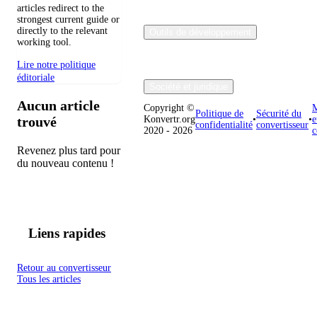
articles redirect to the
strongest current guide or
directly to the relevant
Outils de développement
working tool.
Lire notre politique
éditoriale
Société et juridique
Aucun article
Copyright ©
M
Politique de
Sécurité du
trouvé
Konvertr.org
•
•
e
confidentialité
convertisseur
2020 - 2026
c
Revenez plus tard pour
du nouveau contenu !
Liens rapides
Retour au convertisseur
Tous les articles