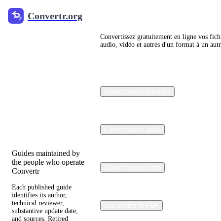
Convertr.org
Convertr.org
Blog de
conversion
Convertissez gratuitement en ligne vos fich
audio, vidéo et autres d'un format à un autr
de fichiers
Reviewed guides for
Convertisseur d'images
choosing file formats,
preserving useful
quality, and fixing
compatibility
problems.
Convertisseur audio
Guides maintained by
the people who operate
Convertisseur vidéo
Convertr
Each published guide
identifies its author,
technical reviewer,
Documents et PDF
substantive update date,
and sources. Retired