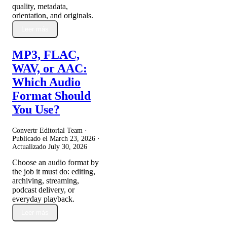
quality, metadata,
orientation, and originals.
Leer más
MP3, FLAC,
WAV, or AAC:
Which Audio
Format Should
You Use?
Convertr Editorial Team ·
Publicado el
March 23, 2026
·
Actualizado
July 30, 2026
Choose an audio format by
the job it must do: editing,
archiving, streaming,
podcast delivery, or
everyday playback.
Leer más