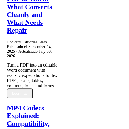
What Converts
Cleanly and
What Needs
Repair
Convertr Editorial Team ·
Publicado el
September 14,
2025
· Actualizado
July 30,
2026
Turn a PDF into an editable
Word document with
realistic expectations for text
PDFs, scans, tables,
columns, fonts, and forms.
Leer más
MP4 Codecs
Explained:
Compatibility,