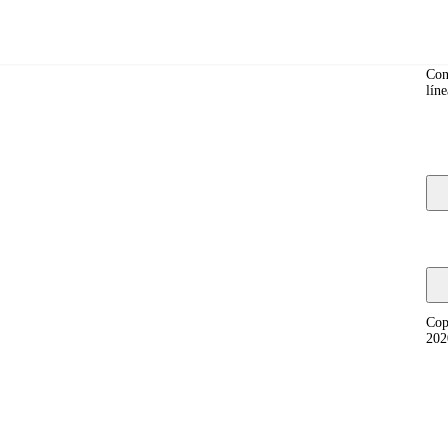
Co
Con
líne
y, and fixing compatibility problems.
Cop
202