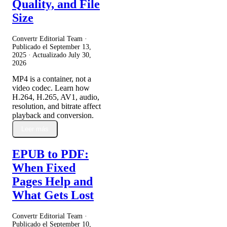
Quality, and File
Size
Convertr Editorial Team ·
Publicado el
September 13,
2025
· Actualizado
July 30,
2026
MP4 is a container, not a
video codec. Learn how
H.264, H.265, AV1, audio,
resolution, and bitrate affect
playback and conversion.
Leer más
EPUB to PDF:
When Fixed
Pages Help and
What Gets Lost
Convertr Editorial Team ·
Publicado el
September 10,