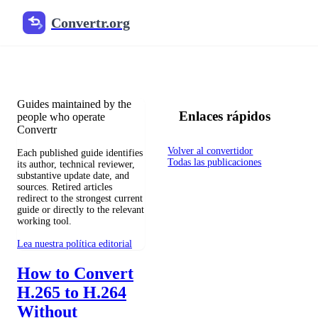
Convertr.org
Blog de conversión de archivos
Reviewed guides for choosing file formats, preserving useful qualit
Guides maintained by the
Enlaces rápidos
people who operate
Convertr
Volver al convertidor
Each published guide identifies
Todas las publicaciones
its author, technical reviewer,
substantive update date, and
sources. Retired articles
redirect to the strongest current
guide or directly to the relevant
working tool.
Lea nuestra política editorial
How to Convert
H.265 to H.264
Without