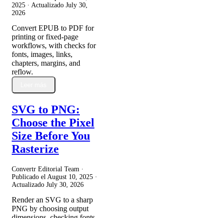
2025
· Actualizado
July 30,
2026
Convert EPUB to PDF for
printing or fixed-page
workflows, with checks for
fonts, images, links,
chapters, margins, and
reflow.
Leer más
SVG to PNG:
Choose the Pixel
Size Before You
Rasterize
Convertr Editorial Team ·
Publicado el
August 10, 2025
·
Actualizado
July 30, 2026
Render an SVG to a sharp
PNG by choosing output
dimensions, checking fonts