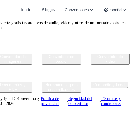
Inicio
Blogos
Conversiones
español
nvertr.org
vierte gratis tus archivos de audio, vídeo y otros de un formato a otro en
a.
Convertidor de
Convertidor de
Convertidor de
imágenes
Audio
vídeo
Documentos y
Herramientas para
Compañía y Legal
PDF
desarrolladores
yright © Konvertr.org
Política de
Seguridad del
Términos y
•
•
0 - 2026
privacidad
convertidor
condiciones