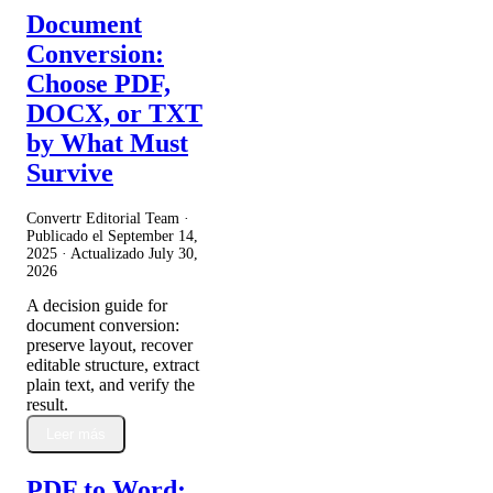
Document
Conversion:
Choose PDF,
DOCX, or TXT
by What Must
Survive
Convertr Editorial Team ·
Publicado el
September 14,
2025
· Actualizado
July 30,
2026
A decision guide for
document conversion:
preserve layout, recover
editable structure, extract
plain text, and verify the
result.
Leer más
PDF to Word: