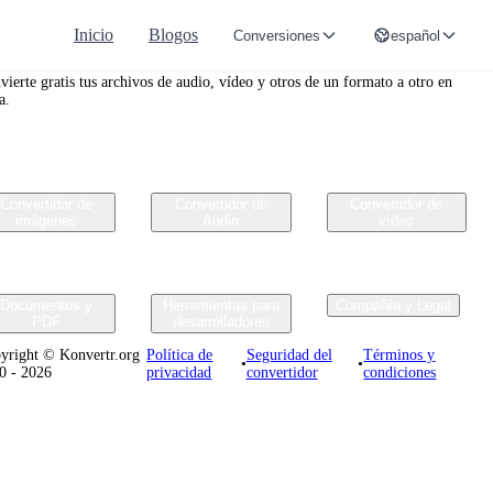
Inicio
Blogos
Conversiones
español
nvertr.org
vierte gratis tus archivos de audio, vídeo y otros de un formato a otro en
a.
Convertidor de
Convertidor de
Convertidor de
imágenes
Audio
vídeo
Documentos y
Herramientas para
Compañía y Legal
PDF
desarrolladores
yright © Konvertr.org
Política de
Seguridad del
Términos y
•
•
0 - 2026
privacidad
convertidor
condiciones