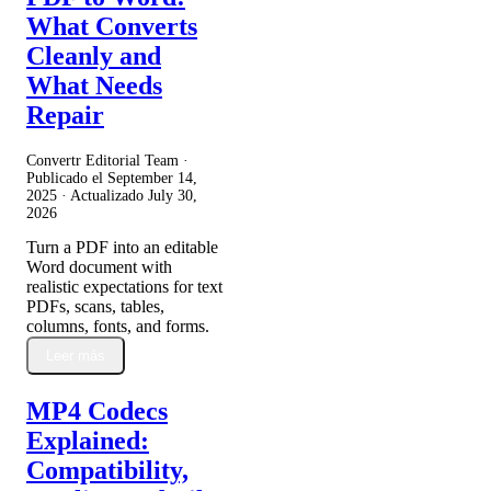
What Converts
Cleanly and
What Needs
Repair
Convertr Editorial Team ·
Publicado el
September 14,
2025
· Actualizado
July 30,
2026
Turn a PDF into an editable
Word document with
realistic expectations for text
PDFs, scans, tables,
columns, fonts, and forms.
Leer más
MP4 Codecs
Explained:
Compatibility,