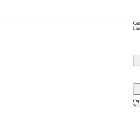
Co
Con
líne
y, and fixing compatibility problems.
Cop
202