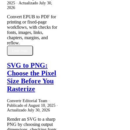
2025
· Actualizado
July 30,
2026
Convert EPUB to PDF for
printing or fixed-page
workflows, with checks for
fonts, images, links,
chapters, margins, and
reflow.
Leer más
SVG to PNG:
Choose the Pixel
Size Before You
Rasterize
Convertr Editorial Team ·
Publicado el
August 10, 2025
·
Actualizado
July 30, 2026
Render an SVG to a sharp
PNG by choosing output
dimensions, checking fonts