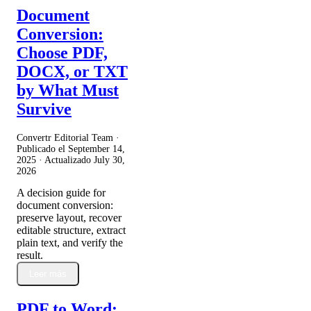
Document
Conversion:
Choose PDF,
DOCX, or TXT
by What Must
Survive
Convertr Editorial Team ·
Publicado el
September 14,
2025
· Actualizado
July 30,
2026
A decision guide for
document conversion:
preserve layout, recover
editable structure, extract
plain text, and verify the
result.
Leer más
PDF to Word: