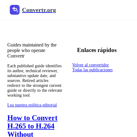
Convertr.org
Blog de conversión de archivos
Reviewed guides for choosing file formats, preserving useful qualit
Guides maintained by the
Enlaces rápidos
people who operate
Convertr
Volver al convertidor
Each published guide identifies
Todas las publicaciones
its author, technical reviewer,
substantive update date, and
sources. Retired articles
redirect to the strongest current
guide or directly to the relevant
working tool.
Lea nuestra política editorial
How to Convert
H.265 to H.264
Without