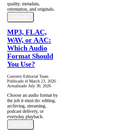
quality, metadata,
orientation, and originals.
Leer más
MP3, FLAC,
WAV, or AAC:
Which Audio
Format Should
You Use?
Convertr Editorial Team ·
Publicado el
March 23, 2026
·
Actualizado
July 30, 2026
Choose an audio format by
the job it must do: editing,
archiving, streaming,
podcast delivery, or
everyday playback.
Leer más