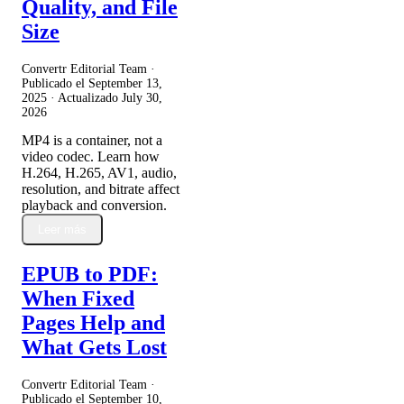
Quality, and File
Size
Convertr Editorial Team ·
Publicado el
September 13,
2025
· Actualizado
July 30,
2026
MP4 is a container, not a
video codec. Learn how
H.264, H.265, AV1, audio,
resolution, and bitrate affect
playback and conversion.
Leer más
EPUB to PDF:
When Fixed
Pages Help and
What Gets Lost
Convertr Editorial Team ·
Publicado el
September 10,