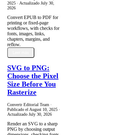
2025
· Actualizado
July 30,
2026
Convert EPUB to PDF for
printing or fixed-page
workflows, with checks for
fonts, images, links,
chapters, margins, and
reflow.
Leer más
SVG to PNG:
Choose the Pixel
Size Before You
Rasterize
Convertr Editorial Team ·
Publicado el
August 10, 2025
·
Actualizado
July 30, 2026
Render an SVG to a sharp
PNG by choosing output
dimensions, checking fonts