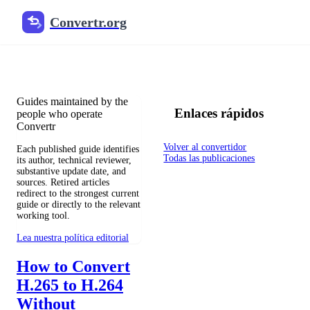
Convertr.org
Blog de conversión de archivos
Reviewed guides for choosing file formats, preserving useful qualit
Guides maintained by the
Enlaces rápidos
people who operate
Convertr
Volver al convertidor
Each published guide identifies
Todas las publicaciones
its author, technical reviewer,
substantive update date, and
sources. Retired articles
redirect to the strongest current
guide or directly to the relevant
working tool.
Lea nuestra política editorial
How to Convert
H.265 to H.264
Without