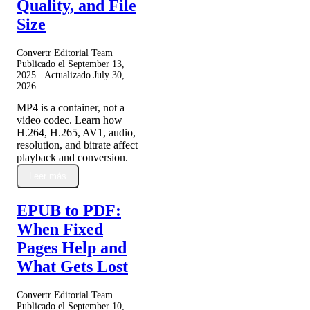
Quality, and File
Size
Convertr Editorial Team ·
Publicado el
September 13,
2025
· Actualizado
July 30,
2026
MP4 is a container, not a
video codec. Learn how
H.264, H.265, AV1, audio,
resolution, and bitrate affect
playback and conversion.
Leer más
EPUB to PDF:
When Fixed
Pages Help and
What Gets Lost
Convertr Editorial Team ·
Publicado el
September 10,