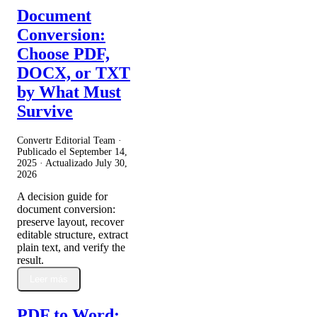
Document
Conversion:
Choose PDF,
DOCX, or TXT
by What Must
Survive
Convertr Editorial Team ·
Publicado el
September 14,
2025
· Actualizado
July 30,
2026
A decision guide for
document conversion:
preserve layout, recover
editable structure, extract
plain text, and verify the
result.
Leer más
PDF to Word: