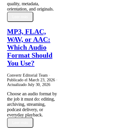
quality, metadata,
orientation, and originals.
Leer más
MP3, FLAC,
WAV, or AAC:
Which Audio
Format Should
You Use?
Convertr Editorial Team ·
Publicado el
March 23, 2026
·
Actualizado
July 30, 2026
Choose an audio format by
the job it must do: editing,
archiving, streaming,
podcast delivery, or
everyday playback.
Leer más