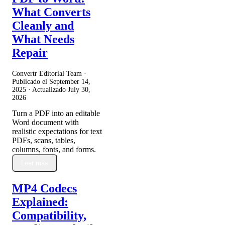
What Converts
Cleanly and
What Needs
Repair
Convertr Editorial Team ·
Publicado el
September 14,
2025
· Actualizado
July 30,
2026
Turn a PDF into an editable
Word document with
realistic expectations for text
PDFs, scans, tables,
columns, fonts, and forms.
Leer más
MP4 Codecs
Explained:
Compatibility,