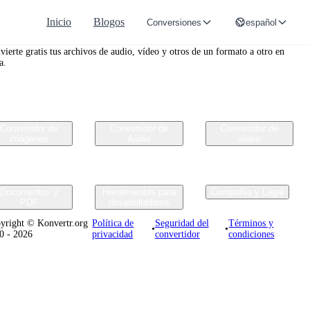
Inicio
Blogos
Conversiones
español
nvertr.org
vierte gratis tus archivos de audio, vídeo y otros de un formato a otro en
a.
Convertidor de
Convertidor de
Convertidor de
imágenes
Audio
vídeo
Documentos y
Herramientas para
Compañía y Legal
PDF
desarrolladores
yright © Konvertr.org
Política de
Seguridad del
Términos y
•
•
0 - 2026
privacidad
convertidor
condiciones