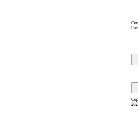
Co
Con
líne
y, and fixing compatibility problems.
Cop
202